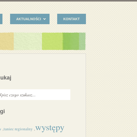
AKTUALNOŚCI
KONTAKT
ukaj
gi
występy
,
,
taniec regionalny
r