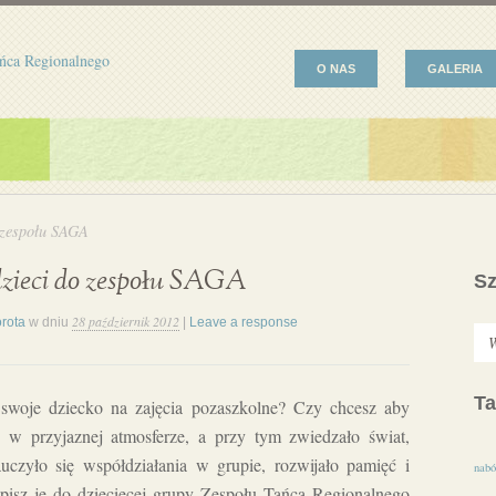
ńca Regionalnego
O NAS
GALERIA
 zespołu SAGA
zieci do zespołu SAGA
Sz
28 październik 2012
rota
w dniu
|
Leave a response
Ta
 swoje dziecko na zajęcia pozaszkolne? Czy chcesz aby
o w przyjaznej atmosferze, a przy tym zwiedzało świat,
czyło się współdziałania w grupie, rozwijało pamięć i
nabó
pisz je do dziecięcej grupy Zespołu Tańca Regionalnego