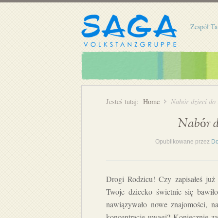
Zespół Ta
Jesteś tutaj:
Home
Nabór dzieci do
Nabór d
Opublikowane przez
Do
Drogi Rodzicu! Czy zapisałeś już
Twoje dziecko świetnie się bawił
nawiązywało nowe znajomości, nau
koncentrację uwagi? Koniecznie za