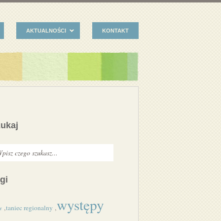
AKTUALNOŚCI
KONTAKT
ukaj
gi
występy
,
,
taniec regionalny
r