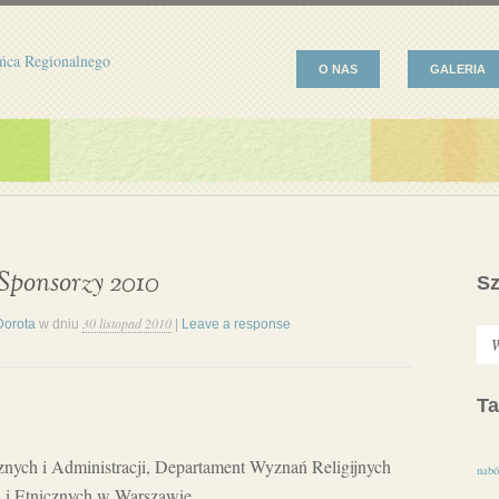
ńca Regionalnego
O NAS
GALERIA
Sponsorzy 2010
Sz
30 listopad 2010
Dorota
w dniu
|
Leave a response
Ta
nych i Administracji, Departament Wyznań Religijnych
nabó
 i Etnicznych w Warszawie