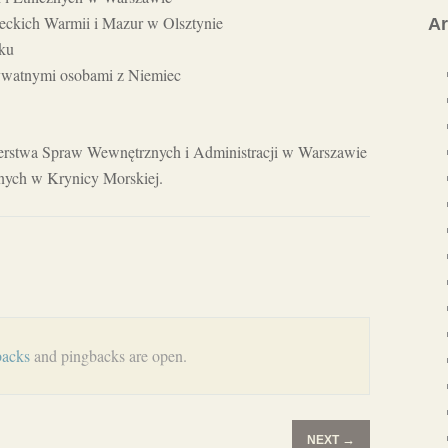
ckich Warmii i Mazur w Olsztynie
A
ku
ywatnymi osobami z Niemiec
terstwa Spraw Wewnętrznych i Administracji w Warszawie
znych w Krynicy Morskiej.
backs
and pingbacks are open.
→
NEXT