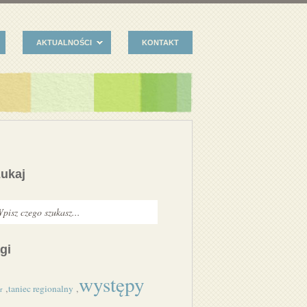
AKTUALNOŚCI
KONTAKT
ukaj
gi
występy
,
,
taniec regionalny
r