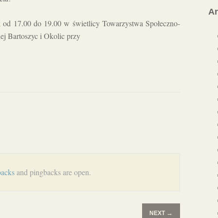
A
k od 17.00 do 19.00 w świetlicy Towarzystwa Społeczno-
ej Bartoszyc i Okolic przy
backs
and pingbacks are open.
→
NEXT