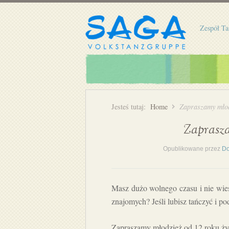
Zespół Ta
Jesteś tutaj:
Home
Zapraszamy młod
Zaprasza
Opublikowane przez
Do
Masz dużo wolnego czasu i nie wie
znajomych? Jeśli lubisz tańczyć i p
Zapraszamy młodzież od 12 roku ży