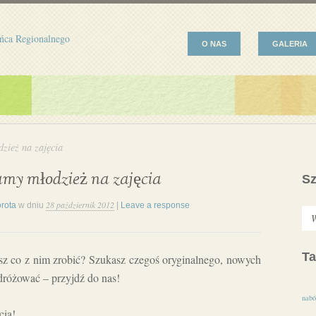
ńca Regionalnego
O NAS
GALERIA
zież na zajęcia
my młodzież na zajęcia
Sz
28 październik 2012
rota
w dniu
|
Leave a response
Ta
sz co z nim zrobić? Szukasz czegoś oryginalnego, nowych
odróżować – przyjdź do nas!
nabó
cia!